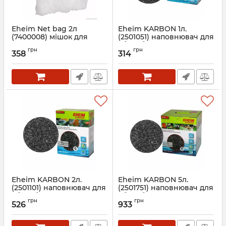
Eheim Net bag 2л
Eheim KARBON 1л.
(7400008) мішок для
(2501051) наповнювач для
наповнювача
абсорбуючого очищення
грн
грн
358
314
Артикул:
7400008
Артикул:
2501051
Eheim KARBON 2л.
Eheim KARBON 5л.
(2501101) наповнювач для
(2501751) наповнювач для
абсорбуючого очищення
абсорбуючого очищення
грн
грн
526
933
Артикул:
2501101
Артикул:
2501751