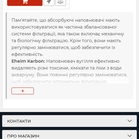
Пам'ятайте, що абсорбуючі наповнювачі мають
використовуватися як частина збалансованої
системи фільтрації, яка також включає механічну
та біологічну фільтрацію. Крім того, вони мають
регулярно замінюватися, щоб забезпечити їх
ефективність.
Eheim Karbon:
Наповнювач вугілля ефективно
видаляють різні токсини, хімікати та ліки з води
акваріуму. Вони повинні регулярно замінюватися,
щоб забезпечити оптимальну фільтрацію.
Eheim AKTIV:
Це активоване вугілля, яке видаляє
+
хлор, залишки ліків, барвники та інші хімічні
забруднення з води акваріуму.
КОНТАКТИ
ПРО МАГАЗИН