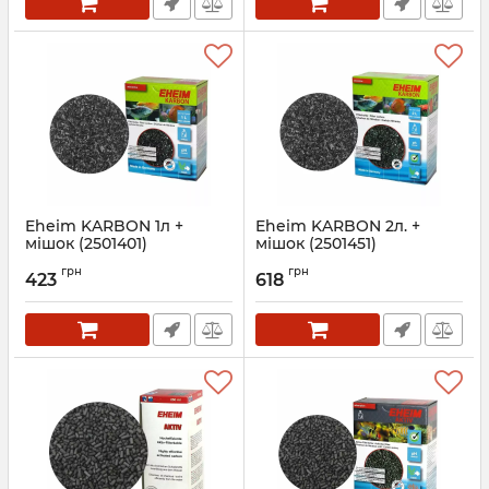
Eheim KARBON 1л +
Eheim KARBON 2л. +
мішок (2501401)
мішок (2501451)
наповнювач для
наповнювач для
грн
грн
абсорбуючого очищення
абсорбуючого очищення
423
618
Артикул:
2501401
Артикул:
2501451