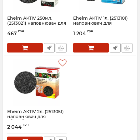
Eheim AKTIV 250мл.
Eheim AKTIV 1л. (2513101)
(2513021) наповнювач для
наповнювач для
абсорбуючого очищення
абсорбуючого очищення
грн
грн
467
1 204
Артикул:
2513021
Артикул:
2513101
Eheim AKTIV 2л. (2513051)
наповнювач для
абсорбуючого очищення
грн
2 044
Артикул:
2513051