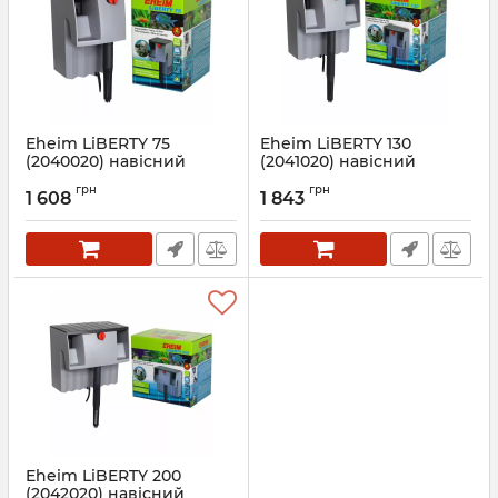
Eheim LiBERTY 75
Eheim LiBERTY 130
(2040020) навісний
(2041020) навісний
фільтр
фільтр
грн
грн
1 608
1 843
Артикул:
2040020
Артикул:
2041020
Eheim LiBERTY 200
(2042020) навісний