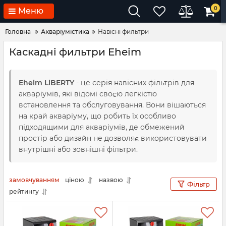
0
Меню
Головна
Акваріумістика
Навісні фильтри
Каскадні фильтри Eheim
Eheim LiBERTY
- це серія навісних фільтрів для
акваріумів, які відомі своєю легкістю
встановлення та обслуговування. Вони вішаються
на край акваріуму, що робить їх особливо
підходящими для акваріумів, де обмежений
простір або дизайн не дозволяє використовувати
внутрішні або зовнішні фільтри.
замовчуванням
ціною
назвою
Фільтр
рейтингу