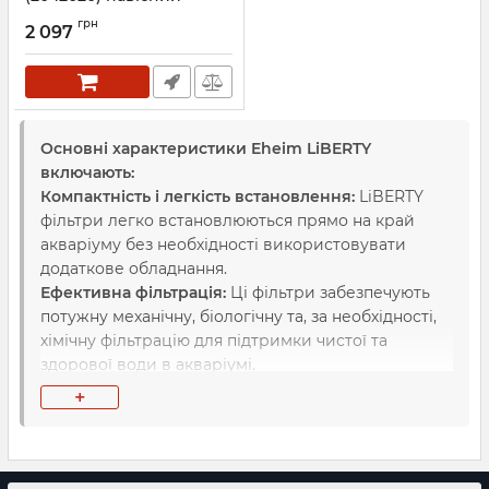
фільтр
грн
2 097
Артикул:
2042020
Основні характеристики Eheim LiBERTY
включають:
Компактність і легкість встановлення:
LiBERTY
фільтри легко встановлюються прямо на край
акваріуму без необхідності використовувати
додаткове обладнання.
Ефективна фільтрація:
Ці фільтри забезпечують
потужну механічну, біологічну та, за необхідності,
хімічну фільтрацію для підтримки чистої та
здорової води в акваріумі.
Легкість обслуговування:
Завдяки спеціально
+
розробленій конструкції, фільтруючі картриджі
можна легко замінити без необхідності
демонтувати весь фільтр.
Тиха робота:
Eheim LiBERTY фільтри працюють