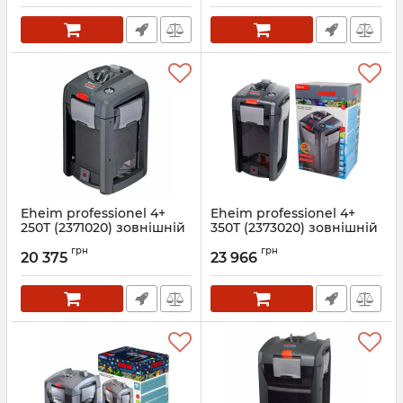
Eheim professionel 4+
Eheim professionel 4+
250T (2371020) зовнішній
350T (2373020) зовнішній
фільтр
фільтр
грн
грн
20 375
23 966
Артикул:
2371020
Артикул:
2373020