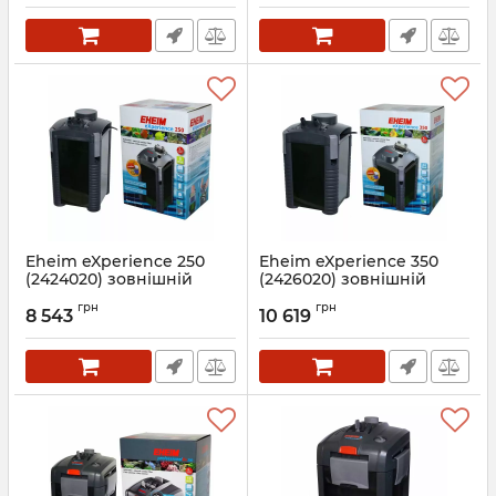
Eheim eXperience 250
Eheim eXperience 350
(2424020) зовнішній
(2426020) зовнішній
фільтр
фільтр
грн
грн
8 543
10 619
Артикул:
2424020
Артикул:
2426020