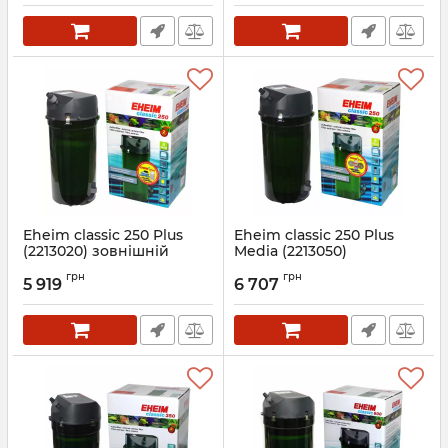
Eheim classic 250 Plus
Eheim classic 250 Plus
(2213020) зовнішній
Media (2213050)
фільтр
зовнішній фільтр
грн
грн
5 919
6 707
Артикул:
2213020
Артикул:
2213050