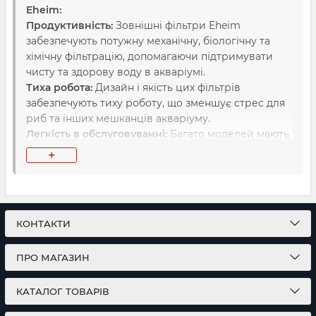
Eheim:
Продуктивність:
Зовнішні фільтри Eheim
забезпечують потужну механічну, біологічну та
хімічну фільтрацію, допомагаючи підтримувати
чисту та здорову воду в акваріумі.
Тиха робота:
Дизайн і якість цих фільтрів
забезпечують тиху роботу, що зменшує стрес для
риб та інших мешканців акваріуму.
Легкість в обслуговуванні:
Багато моделей мають
зручні системи для легкого доступу до
+
фільтруючих матеріалів для їх заміни або чищення.
Довговічність:
Виготовлені з високоякісних
матеріалів, фільтри Eheim відрізняються високою
міцністю та довговічністю.
КОНТАКТИ
Eheim
виробляє різні моделі зовнішніх фільтрів,
ПРО МАГАЗИН
включаючи популярні серії, такі як
Eheim Classic,
Eheim Professionel, Eheim ecco pro
та
Eheim
Experience
. Кожна серія має свої унікальні
КАТАЛОГ ТОВАРІВ
характеристики та переваги, тому важливо