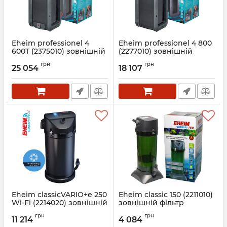
Eheim professionel 4
Eheim professionel 4 800
600T (2375010) зовнішній
(2277010) зовнішній
фільтр
фільтр
грн
грн
25 054
18 107
Артикул:
2375010
Артикул:
2277010
Eheim classicVARIO+e 250
Eheim classic 150 (2211010)
Wi-Fi (2214020) зовнішній
зовнішній фільтр
фільтр
Артикул:
2211010
грн
грн
11 214
4 084
Артикул:
2214020