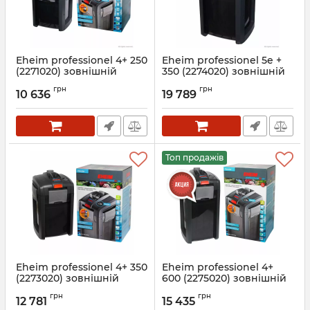
Eheim professionel 4+ 250
Eheim professionel 5e +
(2271020) зовнішній
350 (2274020) зовнішній
фільтр
фільтр
грн
грн
10 636
19 789
Артикул:
2271020
Артикул:
2274020
Топ продажів
Eheim professionel 4+ 350
Eheim professionel 4+
(2273020) зовнішній
600 (2275020) зовнішній
фільтр
фільтр
грн
грн
12 781
15 435
Артикул:
2273020
Артикул:
2275020