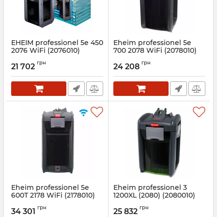
EHEIM professionel 5e 450
Eheim professionel 5e
2076 WiFi (2076010)
700 2078 WiFi (2078010)
зовнішній фільтр
зовнішній фільтр
грн
грн
21 702
24 208
Артикул:
2076010
Артикул:
2078010
Eheim professionel 5e
Eheim professionel 3
600T 2178 WiFi (2178010)
1200XL (2080) (2080010)
зовнішній фільтр
зовнішній фільтр
грн
грн
34 301
25 832
Артикул:
2178010
Артикул:
2080010