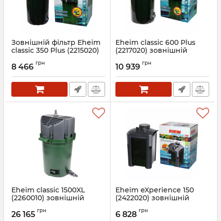
Зовнішній фільтр Eheim
Eheim classic 600 Plus
classic 350 Plus (2215020)
(2217020) зовнішній
фільтр
Артикул:
2215020
грн
грн
8 466
10 939
Артикул:
2217020
Eheim classic 1500XL
Eheim eXperience 150
(2260010) зовнішній
(2422020) зовнішній
фільтр
фільтр
грн
грн
26 165
6 828
Артикул:
2260010
Артикул:
2422020