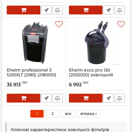
Eheim professionel 3
Eheim ecco pro 130
1200XLT (2180) (2180010)
(2032020) зовнішній
зовнішній термо фільтр
фільтр
грн
грн
35 913
6 992
Артикул:
2180010
Артикул:
2032020
1
2
все
вперед »
Ключові характеристики зовнішніх фільтрів