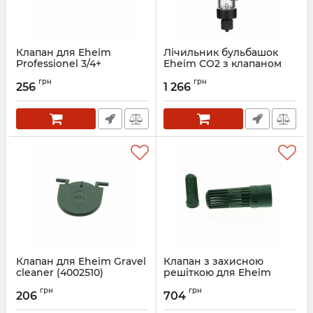
Клапан для Eheim
Лічильник бульбашок
Professionel 3/4+
Eheim CO2 з клапаном
(7428580)
(7428380)
грн
грн
256
1 266
Артикул:
7428580
Артикул:
7428380
Клапан для Eheim Gravel
Клапан з захисною
cleaner (4002510)
решіткою для Eheim
(7330538)
Skimmer (3535) (7506150)
грн
грн
206
704
Артикул:
7330538
Артикул:
7506150