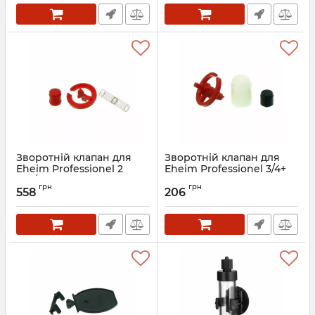
Зворотній клапан для
Зворотній клапан для
Eheim Professionel 2
Eheim Professionel 3/4+
350/600 (7444410)
250-700 (7428728)
грн
грн
558
206
Артикул:
7444410
Артикул:
7428728