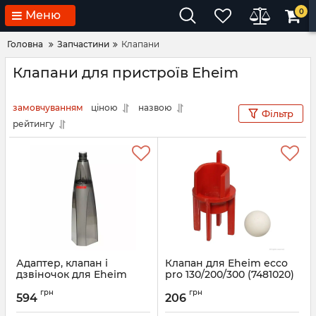
0
Меню
Головна
Запчастини
Клапани
Клапани для пристроїв Eheim
замовчуванням
ціною
назвою
Фільтр
рейтингу
Адаптер, клапан і
Клапан для Eheim ecco
дзвіночок для Eheim
pro 130/200/300 (7481020)
Gravel cleaner (4002510)
Артикул:
7481020
грн
грн
(7600078)
594
206
Артикул:
7600078