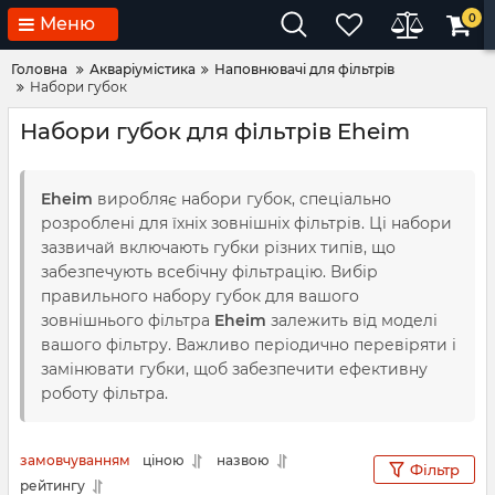
0
Меню
Головна
Акваріумістика
Наповнювачі для фільтрів
Набори губок
Набори губок для фільтрів Eheim
Eheim
виробляє набори губок, спеціально
розроблені для їхніх зовнішніх фільтрів. Ці набори
зазвичай включають губки різних типів, що
забезпечують всебічну фільтрацію. Вибір
правильного набору губок для вашого
зовнішнього фільтра
Eheim
залежить від моделі
вашого фільтру. Важливо періодично перевіряти і
замінювати губки, щоб забезпечити ефективну
роботу фільтра.
замовчуванням
ціною
назвою
Фільтр
рейтингу