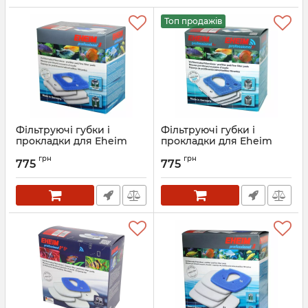
Топ продажів
Фільтруючі губки і
Фільтруючі губки і
прокладки для Eheim
прокладки для Eheim
professionel 3 2071, 2073,
professionel 4+ 2271, 2273,
грн
грн
2075, 2074 (2616710)
2275 / Eheim professionel
775
775
5e 2274 (2617710)
Артикул:
2616710
Артикул:
2617710