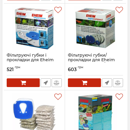
Фільтруючі губки і
Фільтруючі губки/
прокладки для Eheim
прокладки для Eheim
professionel і Eheim
Aquacompact 40/60
грн
грн
eXperience 150/250/250T
(2616040)
521
603
(2616220)
Артикул:
2616040
Артикул:
2616220