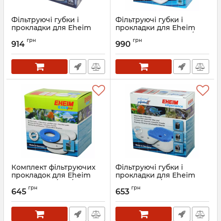
Фільтруючі губки і
Фільтруючі губки і
прокладки для Eheim
прокладки для Eheim
professionel 3e
professionel 3 1200XL/T
грн
грн
450/700/600T (2616760)
2080/2180 (2616802)
914
990
Артикул:
2616760
Артикул:
2616802
Комплект фільтруючих
Фільтруючі губки і
прокладок для Eheim
прокладки для Eheim
ecco pro 130/200/300
professionel/II і Eheim
грн
грн
(2616320)
eXperience 350 (2616260)
645
653
Артикул:
2616320
Артикул:
2616260