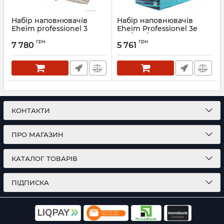
Набір наповнювачів
Набір наповнювачів
Eheim professionel 3
Eheim Professionel 3e
1200XL, 1200XLT (2520800)
450/700/600T (2520780)
грн
грн
7 780
5 761
Артикул:
2520800
Артикул:
2520780
КОНТАКТИ
ПРО МАГАЗИН
КАТАЛОГ ТОВАРІВ
ПІДПИСКА